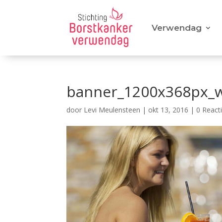
Verwendag
banner_1200x368px_w
door
Levi Meulensteen
|
okt 13, 2016
|
0 React